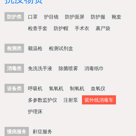
防护类
口罩
护目镜
防护面屏
防护服
靴套
检查手套
防护帽
手术衣
裹尸袋
检测类
额温枪
检测试剂盒
消毒类
免洗洗手液
除菌喷雾
消毒纸巾
设备类
呼吸机
氢氧机
制氧机
血氧仪
多参数监护仪
注射泵
紫外线消毒车
护理床
慢病服务
鼾症服务