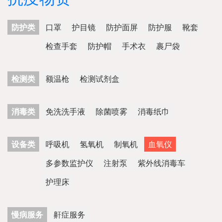
防护类
口罩
护目镜
防护面屏
防护服
靴套
检查手套
防护帽
手术衣
裹尸袋
检测类
额温枪
检测试剂盒
消毒类
免洗洗手液
除菌喷雾
消毒纸巾
设备类
呼吸机
氢氧机
制氧机
血氧仪
多参数监护仪
注射泵
紫外线消毒车
护理床
慢病服务
鼾症服务